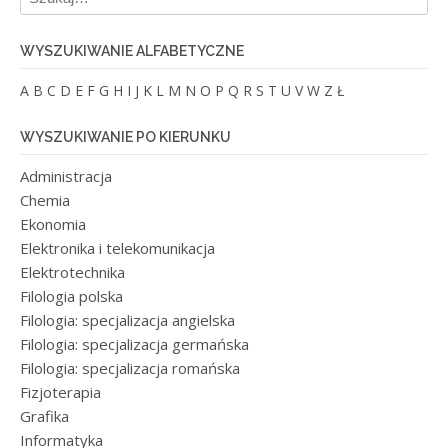
WYSZUKIWANIE ALFABETYCZNE
A
B
C
D
E
F
G
H
I
J
K
L
M
N
O
P
Q
R
S
T
U
V
W
Z
Ł
WYSZUKIWANIE PO KIERUNKU
Administracja
Chemia
Ekonomia
Elektronika i telekomunikacja
Elektrotechnika
Filologia polska
Filologia: specjalizacja angielska
Filologia: specjalizacja germańska
Filologia: specjalizacja romańska
Fizjoterapia
Grafika
Informatyka