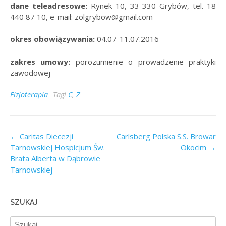
dane teleadresowe:
Rynek 10, 33-330 Grybów, tel. 18
440 87 10, e-mail: zolgrybow@gmail.com
okres obowiązywania:
04.07-11.07.2016
zakres umowy:
porozumienie o prowadzenie praktyki
zawodowej
Fizjoterapia
Tagi
C
,
Z
Post
←
Caritas Diecezji
Carlsberg Polska S.S. Browar
Tarnowskiej Hospicjum Św.
Okocim
→
navigation
Brata Alberta w Dąbrowie
Tarnowskiej
SZUKAJ