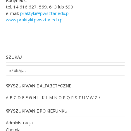
Budynek C
tel. 14 616 627, 569, 613 lub 590
e-mail:
praktyki@pwsztar.edu.pl
www.praktyki.pwsztar.edu.pl
SZUKAJ
WYSZUKIWANIE ALFABETYCZNE
A
B
C
D
E
F
G
H
I
J
K
L
M
N
O
P
Q
R
S
T
U
V
W
Z
Ł
WYSZUKIWANIE PO KIERUNKU
Administracja
Chemia