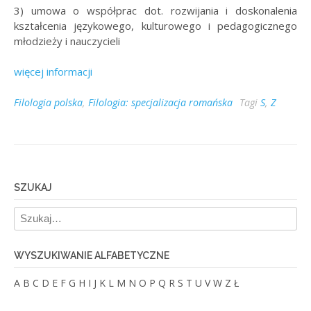
3) umowa o współprac dot. rozwijania i doskonalenia
kształcenia językowego, kulturowego i pedagogicznego
młodzieży i nauczycieli
więcej informacji
Filologia polska
,
Filologia: specjalizacja romańska
Tagi
S
,
Z
SZUKAJ
WYSZUKIWANIE ALFABETYCZNE
A
B
C
D
E
F
G
H
I
J
K
L
M
N
O
P
Q
R
S
T
U
V
W
Z
Ł