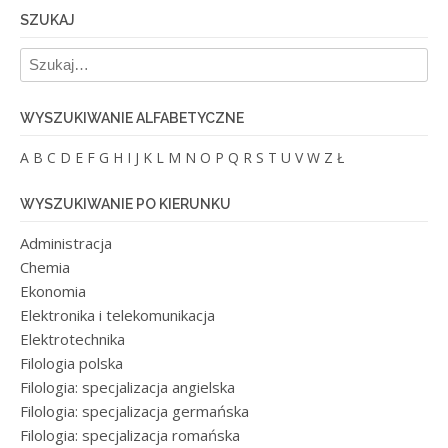
SZUKAJ
WYSZUKIWANIE ALFABETYCZNE
A
B
C
D
E
F
G
H
I
J
K
L
M
N
O
P
Q
R
S
T
U
V
W
Z
Ł
WYSZUKIWANIE PO KIERUNKU
Administracja
Chemia
Ekonomia
Elektronika i telekomunikacja
Elektrotechnika
Filologia polska
Filologia: specjalizacja angielska
Filologia: specjalizacja germańska
Filologia: specjalizacja romańska