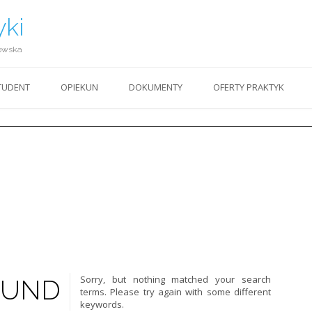
yki
owska
TUDENT
OPIEKUN
DOKUMENTY
OFERTY PRAKTYK
Sorry, but nothing matched your search
OUND
terms. Please try again with some different
keywords.