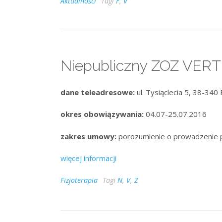
Aktualności
Tagi
F
,
V
Niepubliczny ZOZ VER
dane teleadresowe:
ul. Tysiąclecia 5, 38-340 
okres obowiązywania:
04.07-25.07.2016
zakres umowy:
porozumienie o prowadzenie 
więcej informacji
Fizjoterapia
Tagi
N
,
V
,
Z