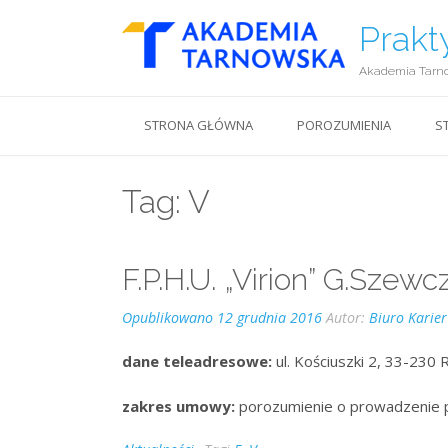
Prakt
Akademia Tarn
STRONA GŁÓWNA
POROZUMIENIA
S
Tag:
V
F.P.H.U. „Virion” G.Szewc
Opublikowano
12 grudnia 2016
Autor:
Biuro Karier
dane teleadresowe:
ul. Kościuszki 2, 33-230
zakres umowy:
porozumienie o prowadzenie 