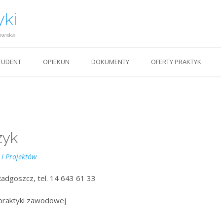
yki
owska
TUDENT
OPIEKUN
DOKUMENTY
OFERTY PRAKTYK
zyk
 i Projektów
 Radgoszcz, tel. 14 643 61 33
praktyki zawodowej