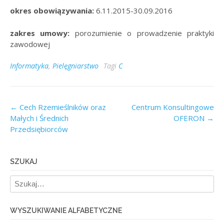
okres obowiązywania:
6.11.2015-30.09.2016
zakres umowy:
porozumienie o prowadzenie praktyki
zawodowej
Informatyka
,
Pielęgniarstwo
Tagi
C
Post
←
Cech Rzemieślników oraz
Centrum Konsultingowe
Małych i Średnich
OFERON
→
navigation
Przedsiębiorców
SZUKAJ
WYSZUKIWANIE ALFABETYCZNE