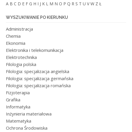
A
B
C
D
E
F
G
H
I
J
K
L
M
N
O
P
Q
R
S
T
U
V
W
Z
Ł
WYSZUKIWANIE PO KIERUNKU
Administracja
Chemia
Ekonomia
Elektronika i telekomunikacja
Elektrotechnika
Filologia polska
Filologia: specjalizacja angielska
Filologia: specjalizacja germańska
Filologia: specjalizacja romańska
Fizjoterapia
Grafika
Informatyka
Inżynieria materiałowa
Matematyka
Ochrona Środowiska