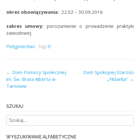
okres obowiązywania:
22.02 – 30.09.2016
zakres umowy:
porozumienie o prowadzenie praktyki
zawodowej
Pielęgniarstwo
Tagi
D
Post
←
Dom Pomocy Społecznej
Dom Spokojnej Starości
im. Św. Brata Alberta w
„Filiżanka”
→
navigation
Tarnowie
SZUKAJ
WYSZUKIWANIE ALFABETYCZNE