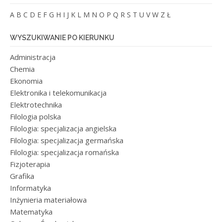
A
B
C
D
E
F
G
H
I
J
K
L
M
N
O
P
Q
R
S
T
U
V
W
Z
Ł
WYSZUKIWANIE PO KIERUNKU
Administracja
Chemia
Ekonomia
Elektronika i telekomunikacja
Elektrotechnika
Filologia polska
Filologia: specjalizacja angielska
Filologia: specjalizacja germańska
Filologia: specjalizacja romańska
Fizjoterapia
Grafika
Informatyka
Inżynieria materiałowa
Matematyka