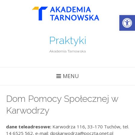
Open
Praktyki
Akademia Tarnowska
MENU
Dom Pomocy Społecznej w
Karwodrzy
dane teleadresowe:
Karwodrza 116, 33-170 Tuchów, tel.
14 6525 562, e-mail: dpskarwodrza@poczta.onet.pl