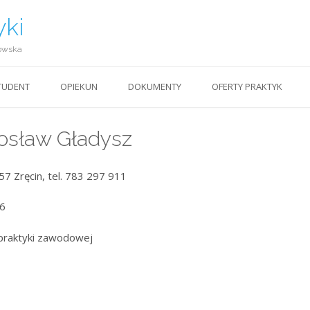
yki
owska
TUDENT
OPIEKUN
DOKUMENTY
OFERTY PRAKTYK
dosław Gładysz
57 Zręcin, tel. 783 297 911
16
praktyki zawodowej