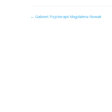
Post
←
Gabinet Fizjoterapii Magdalena Nowak
navigation