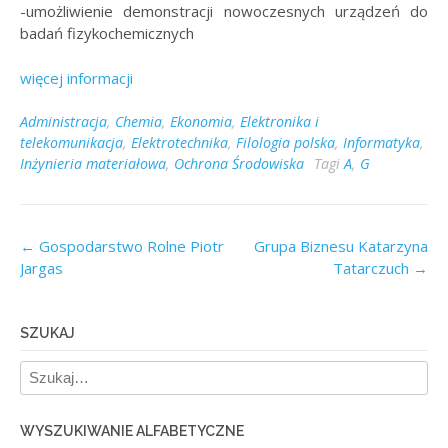
-umożliwienie demonstracji nowoczesnych urządzeń do
badań fizykochemicznych
więcej informacji
Administracja
,
Chemia
,
Ekonomia
,
Elektronika i
telekomunikacja
,
Elektrotechnika
,
Filologia polska
,
Informatyka
,
Inżynieria materiałowa
,
Ochrona Środowiska
Tagi
A
,
G
Post
←
Gospodarstwo Rolne Piotr
Grupa Biznesu Katarzyna
Jargas
Tatarczuch
→
navigation
SZUKAJ
WYSZUKIWANIE ALFABETYCZNE