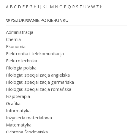
A
B
C
D
E
F
G
H
I
J
K
L
M
N
O
P
Q
R
S
T
U
V
W
Z
Ł
WYSZUKIWANIE PO KIERUNKU
Administracja
Chemia
Ekonomia
Elektronika i telekomunikacja
Elektrotechnika
Filologia polska
Filologia: specjalizacja angielska
Filologia: specjalizacja germańska
Filologia: specjalizacja romańska
Fizjoterapia
Grafika
Informatyka
Inżynieria materiałowa
Matematyka
Ochrona Środowiska