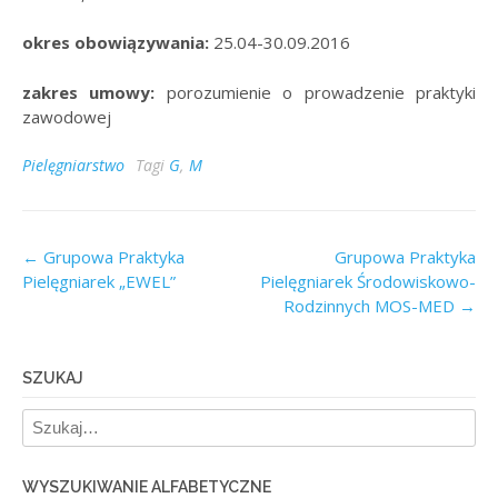
okres obowiązywania:
25.04-30.09.2016
zakres umowy:
porozumienie o prowadzenie praktyki
zawodowej
Pielęgniarstwo
Tagi
G
,
M
Post
←
Grupowa Praktyka
Grupowa Praktyka
Pielęgniarek „EWEL”
Pielęgniarek Środowiskowo-
navigation
Rodzinnych MOS-MED
→
SZUKAJ
WYSZUKIWANIE ALFABETYCZNE