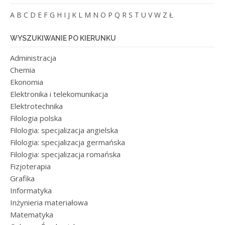
A
B
C
D
E
F
G
H
I
J
K
L
M
N
O
P
Q
R
S
T
U
V
W
Z
Ł
WYSZUKIWANIE PO KIERUNKU
Administracja
Chemia
Ekonomia
Elektronika i telekomunikacja
Elektrotechnika
Filologia polska
Filologia: specjalizacja angielska
Filologia: specjalizacja germańska
Filologia: specjalizacja romańska
Fizjoterapia
Grafika
Informatyka
Inżynieria materiałowa
Matematyka