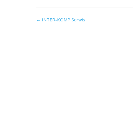
Post
←
INTER-KOMP Serwis
navigation