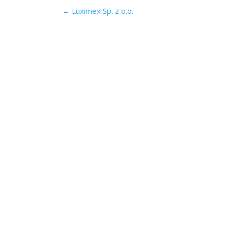
Post
←
Luximex Sp. z o.o.
navigation