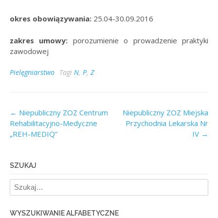
okres obowiązywania:
25.04-30.09.2016
zakres umowy:
porozumienie o prowadzenie praktyki
zawodowej
Pielęgniarstwo
Tagi
N
,
P
,
Z
Post
←
Niepubliczny ZOZ Centrum
Niepubliczny ZOZ Miejska
Rehabilitacyjno-Medyczne
Przychodnia Lekarska Nr
navigation
„REH-MEDIQ”
IV
→
SZUKAJ
WYSZUKIWANIE ALFABETYCZNE