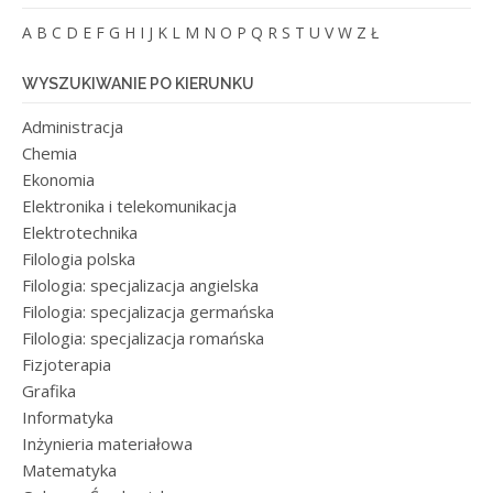
A
B
C
D
E
F
G
H
I
J
K
L
M
N
O
P
Q
R
S
T
U
V
W
Z
Ł
WYSZUKIWANIE PO KIERUNKU
Administracja
Chemia
Ekonomia
Elektronika i telekomunikacja
Elektrotechnika
Filologia polska
Filologia: specjalizacja angielska
Filologia: specjalizacja germańska
Filologia: specjalizacja romańska
Fizjoterapia
Grafika
Informatyka
Inżynieria materiałowa
Matematyka