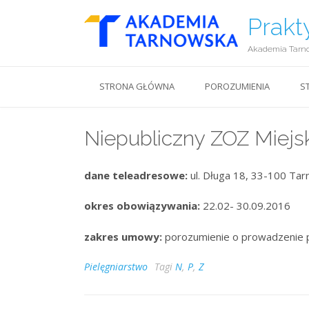
Prakt
Akademia Tarn
STRONA GŁÓWNA
POROZUMIENIA
S
Niepubliczny ZOZ Miejs
dane teleadresowe:
ul. Długa 18, 33-100 Tar
okres obowiązywania:
22.02- 30.09.2016
zakres umowy:
porozumienie o prowadzenie 
Pielęgniarstwo
Tagi
N
,
P
,
Z