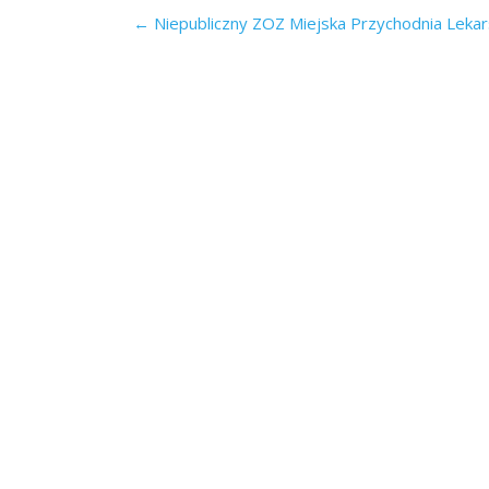
Post
←
Niepubliczny ZOZ Miejska Przychodnia Lekar
navigation