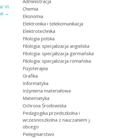
Administracja
Nr VI
Chemia
pii
→
Ekonomia
Elektronika i telekomunikacja
Elektrotechnika
Filologia polska
Filologia: specjalizacja angielska
Filologia: specjalizacja germańska
Filologia: specjalizacja romańska
Fizjoterapia
Grafika
Informatyka
Inżynieria materiałowa
Matematyka
Ochrona Środowiska
Pedagogika przedszkolna i
wczesnoszkolna z nauczaniem j.
obcego
Pielęgniarstwo