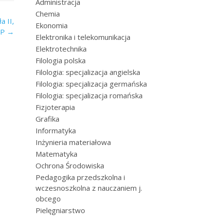
Administracja
Chemia
a II,
Ekonomia
NP
→
Elektronika i telekomunikacja
Elektrotechnika
Filologia polska
Filologia: specjalizacja angielska
Filologia: specjalizacja germańska
Filologia: specjalizacja romańska
Fizjoterapia
Grafika
Informatyka
Inżynieria materiałowa
Matematyka
Ochrona Środowiska
Pedagogika przedszkolna i
wczesnoszkolna z nauczaniem j.
obcego
Pielęgniarstwo