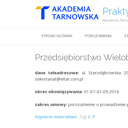
Prakt
Akademia Tarn
STRONA GŁÓWNA
POROZUMIENIA
S
Przedsiębiorstwo Wielob
dane teleadresowe:
ul. Starodąbrowska 
sekretariat@eltar.com.pl
okres obowiązywania:
01.07-01.09.2016
zakres umowy:
porozumienie o prowadzenie 
Inżynieria materiałowa
Tagi
E
,
P