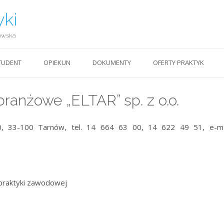
yki
owska
TUDENT
OPIEKUN
DOKUMENTY
OFERTY PRAKTYK
ranżowe „ELTAR” sp. z o.o.
20, 33-100 Tarnów, tel. 14 664 63 00, 14 622 49 51, e-m
praktyki zawodowej