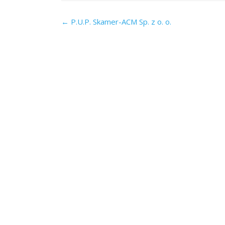
Post
←
P.U.P. Skamer-ACM Sp. z o. o.
navigation