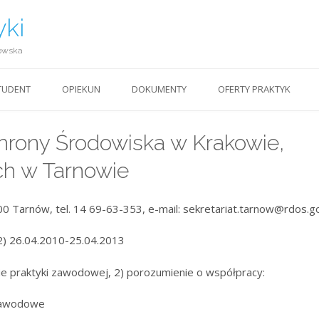
yki
owska
TUDENT
OPIEKUN
DOKUMENTY
OFERTY PRAKTYK
hrony Środowiska w Krakowie,
h w Tarnowie
-100 Tarnów, tel. 14 69-63-353, e-mail: sekretariat.tarnow@rdos.go
2) 26.04.2010-25.04.2013
e praktyki zawodowej, 2) porozumienie o współpracy:
 zawodowe