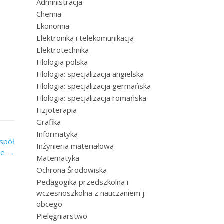
Administracja
Chemia
Ekonomia
Elektronika i telekomunikacja
Elektrotechnika
Filologia polska
Filologia: specjalizacja angielska
Filologia: specjalizacja germańska
Filologia: specjalizacja romańska
Fizjoterapia
Grafika
Informatyka
spół
Inżynieria materiałowa
ie
→
Matematyka
Ochrona Środowiska
Pedagogika przedszkolna i
wczesnoszkolna z nauczaniem j.
obcego
Pielęgniarstwo