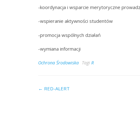
-koordynacja i wsparcie merytoryczne prowadzo
-wspieranie aktywności studentów
-promocja wspólnych działań
-wymiana informacji
Ochrona Środowiska
Tagi
R
Post
←
RED-ALERT
navigation