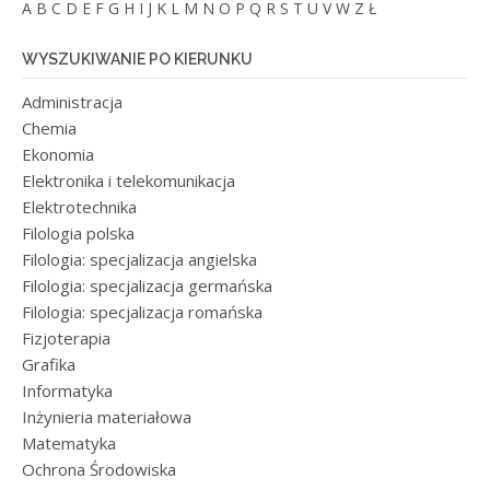
A
B
C
D
E
F
G
H
I
J
K
L
M
N
O
P
Q
R
S
T
U
V
W
Z
Ł
WYSZUKIWANIE PO KIERUNKU
Administracja
Chemia
Ekonomia
Elektronika i telekomunikacja
Elektrotechnika
Filologia polska
Filologia: specjalizacja angielska
Filologia: specjalizacja germańska
Filologia: specjalizacja romańska
Fizjoterapia
Grafika
Informatyka
Inżynieria materiałowa
Matematyka
Ochrona Środowiska