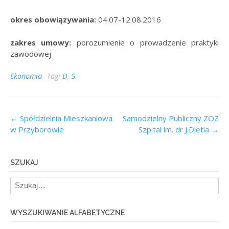
okres obowiązywania:
04.07-12.08.2016
zakres umowy:
porozumienie o prowadzenie praktyki
zawodowej
Ekonomia
Tagi
D
,
S
Post
←
Spółdzielnia Mieszkaniowa
Samodzielny Publiczny ZOZ
w Przyborowie
Szpital im. dr J.Dietla
→
navigation
SZUKAJ
WYSZUKIWANIE ALFABETYCZNE