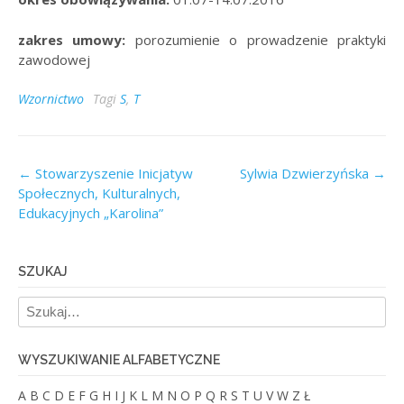
zakres umowy:
porozumienie o prowadzenie praktyki
zawodowej
Wzornictwo
Tagi
S
,
T
Post
←
Stowarzyszenie Inicjatyw
Sylwia Dzwierzyńska
→
Społecznych, Kulturalnych,
navigation
Edukacyjnych „Karolina”
SZUKAJ
WYSZUKIWANIE ALFABETYCZNE
A
B
C
D
E
F
G
H
I
J
K
L
M
N
O
P
Q
R
S
T
U
V
W
Z
Ł