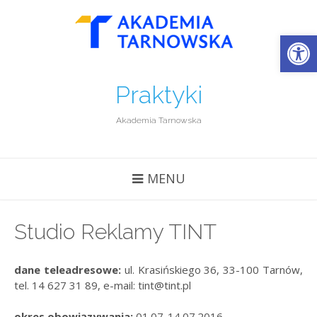
Open
Praktyki
Akademia Tarnowska
MENU
Studio Reklamy TINT
dane teleadresowe:
ul. Krasińskiego 36, 33-100 Tarnów,
tel. 14 627 31 89, e-mail: tint@tint.pl
okres obowiązywania:
01.07-14.07.2016