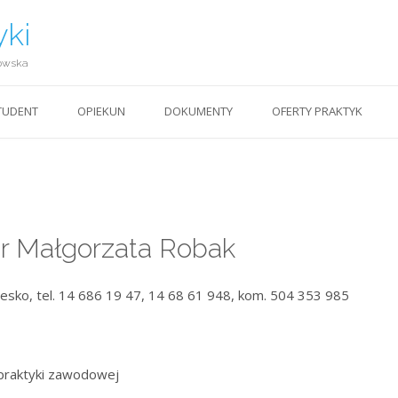
yki
owska
TUDENT
OPIEKUN
DOKUMENTY
OFERTY PRAKTYK
ur Małgorzata Robak
zesko, tel. 14 686 19 47, 14 68 61 948, kom. 504 353 985
praktyki zawodowej