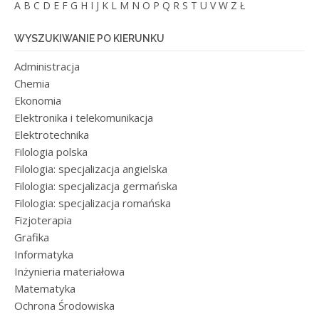
A
B
C
D
E
F
G
H
I
J
K
L
M
N
O
P
Q
R
S
T
U
V
W
Z
Ł
WYSZUKIWANIE PO KIERUNKU
Administracja
Chemia
Ekonomia
Elektronika i telekomunikacja
Elektrotechnika
Filologia polska
Filologia: specjalizacja angielska
Filologia: specjalizacja germańska
Filologia: specjalizacja romańska
Fizjoterapia
Grafika
Informatyka
Inżynieria materiałowa
Matematyka
Ochrona Środowiska