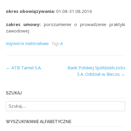
okres obowiązywania:
01.08-31.08.2016
zakres umowy:
porozumienie o prowadzenie praktyki
zawodowej
Inżynieria materiałowa
Tagi
A
Post
←
ATB Tamel S.A.
Bank Polskiej Spółdzielczości
S.A. Oddział w Bieczu
→
navigation
SZUKAJ
WYSZUKIWANIE ALFABETYCZNE