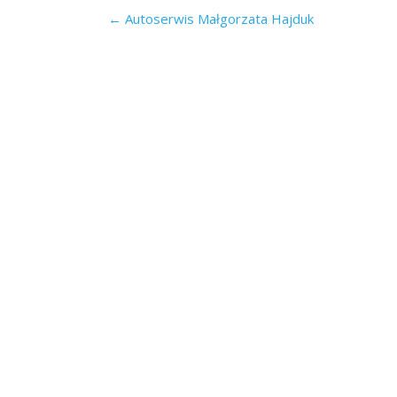
Post
←
Autoserwis Małgorzata Hajduk
navigation