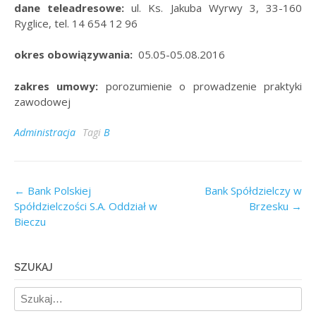
dane teleadresowe:
ul. Ks. Jakuba Wyrwy 3, 33-160
Ryglice, tel. 14 654 12 96
okres obowiązywania:
05.05-05.08.2016
zakres umowy:
porozumienie o prowadzenie praktyki
zawodowej
Administracja
Tagi
B
Post
←
Bank Polskiej
Bank Spółdzielczy w
Spółdzielczości S.A. Oddział w
Brzesku
→
navigation
Bieczu
SZUKAJ