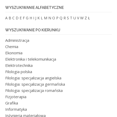
WYSZUKIWANIE ALFABETYCZNE
A
B
C
D
E
F
G
H
I
J
K
L
M
N
O
P
Q
R
S
T
U
V
W
Z
Ł
WYSZUKIWANIE PO KIERUNKU
Administracja
Chemia
Ekonomia
Elektronika i telekomunikacja
Elektrotechnika
Filologia polska
Filologia: specjalizacja angielska
Filologia: specjalizacja germańska
Filologia: specjalizacja romańska
Fizjoterapia
Grafika
Informatyka
Inżynieria materiałowa