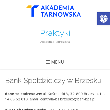
Open
Praktyki
Akademia Tarnowska
MENU
Bank Spółdzielczy w Brzesku
dane teleadresowe:
ul. Kościuszki 3, 32-800 Brzesko, tel.
14 68 62 010, email: centrala-bs.brzesko@bankbps.pl
okres obowiązywania:
25.07-05.09.2016