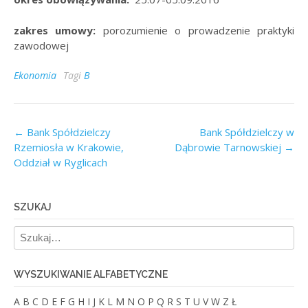
zakres umowy:
porozumienie o prowadzenie praktyki
zawodowej
Ekonomia
Tagi
B
Post
←
Bank Spółdzielczy
Bank Spółdzielczy w
Rzemiosła w Krakowie,
Dąbrowie Tarnowskiej
→
navigation
Oddział w Ryglicach
SZUKAJ
WYSZUKIWANIE ALFABETYCZNE
A
B
C
D
E
F
G
H
I
J
K
L
M
N
O
P
Q
R
S
T
U
V
W
Z
Ł