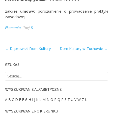
zakres umowy:
porozumienie o prowadzenie praktyki
zawodowej
Ekonomia
Tagi
D
Post
←
Dąbrowski Dom Kultury
Dom Kultury w Tuchowie
→
navigation
SZUKAJ
WYSZUKIWANIE ALFABETYCZNE
A
B
C
D
E
F
G
H
I
J
K
L
M
N
O
P
Q
R
S
T
U
V
W
Z
Ł
WYSZUKIWANIE PO KIERUNKU