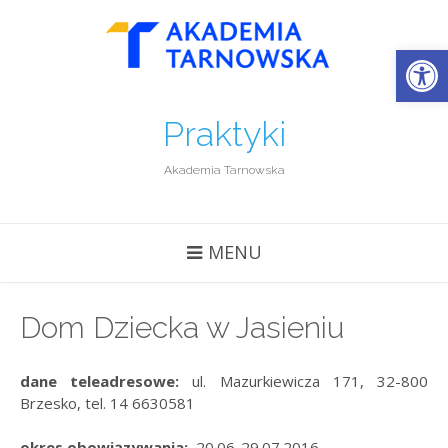
Open
Praktyki
Akademia Tarnowska
MENU
Dom Dziecka w Jasieniu
dane teleadresowe:
ul. Mazurkiewicza 171, 32-800
Brzesko, tel. 14 6630581
okres obowiązywania:
20.06-29.07.2016