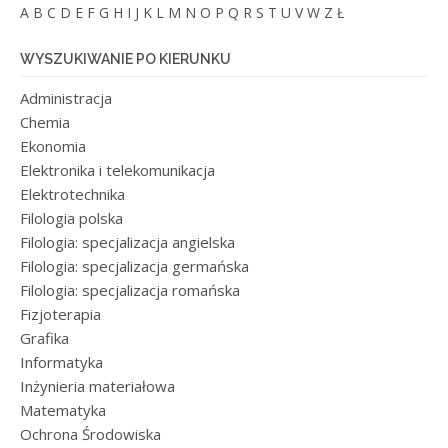
A
B
C
D
E
F
G
H
I
J
K
L
M
N
O
P
Q
R
S
T
U
V
W
Z
Ł
WYSZUKIWANIE PO KIERUNKU
Administracja
Chemia
Ekonomia
Elektronika i telekomunikacja
Elektrotechnika
Filologia polska
Filologia: specjalizacja angielska
Filologia: specjalizacja germańska
Filologia: specjalizacja romańska
Fizjoterapia
Grafika
Informatyka
Inżynieria materiałowa
Matematyka
Ochrona Środowiska