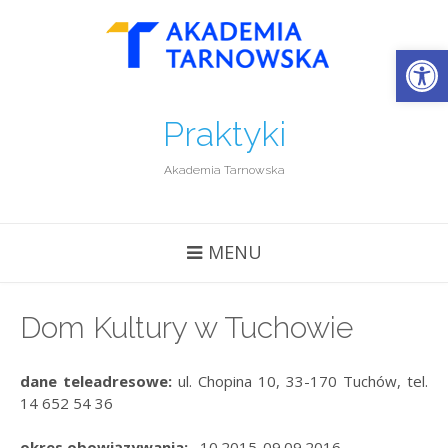
Open
Praktyki
Akademia Tarnowska
MENU
Dom Kultury w Tuchowie
dane teleadresowe:
ul. Chopina 10, 33-170 Tuchów, tel.
14 652 54 36
okres obowiązywania:
10.2015-09.09.2016