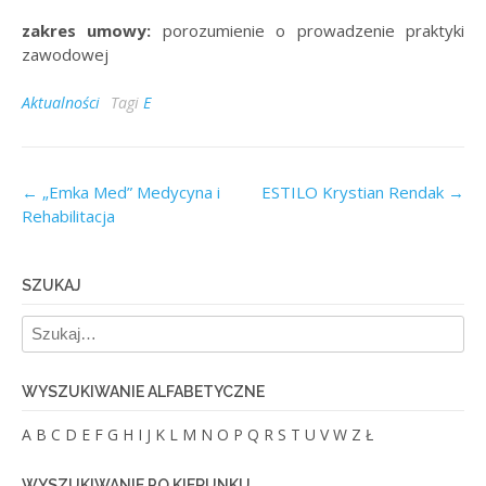
zakres umowy:
porozumienie o prowadzenie praktyki
zawodowej
Aktualności
Tagi
E
Post
←
„Emka Med” Medycyna i
ESTILO Krystian Rendak
→
Rehabilitacja
navigation
SZUKAJ
WYSZUKIWANIE ALFABETYCZNE
A
B
C
D
E
F
G
H
I
J
K
L
M
N
O
P
Q
R
S
T
U
V
W
Z
Ł
WYSZUKIWANIE PO KIERUNKU