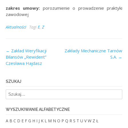
zakres umowy:
porozumienie o prowadzenie praktyki
zawodowej
Aktualności
Tagi
E
,
Z
Post
←
Zakład Weryfikacji
Zakłady Mechaniczne Tarnów
Bilansów „Rewident”
S.A.
→
navigation
Czesława Hajdasz
SZUKAJ
WYSZUKIWANIE ALFABETYCZNE
A
B
C
D
E
F
G
H
I
J
K
L
M
N
O
P
Q
R
S
T
U
V
W
Z
Ł